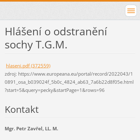
Hlášení o odstranění
sochy T.G.M.
hlaseni.pdf (372559)
zdroj: https://www.europeana.eu/portal/record/2022043/1
0891_osa_b039024f_5b0c_4824_ab63_7a6b22d8f05e.html
?start=5&query=pecky&startPage=1&rows=96
Kontakt
Mgr. Petr Zavřel, LL. M.