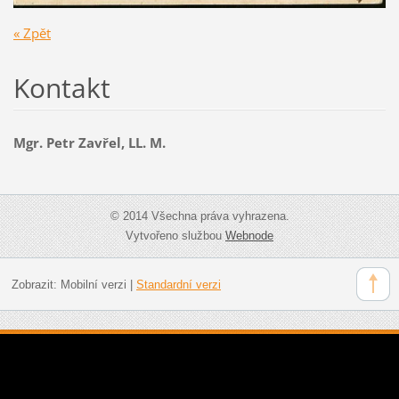
« Zpět
Kontakt
Mgr. Petr Zavřel, LL. M.
© 2014 Všechna práva vyhrazena.
Vytvořeno službou
Webnode
Zobrazit:
Mobilní verzi
|
Standardní verzi