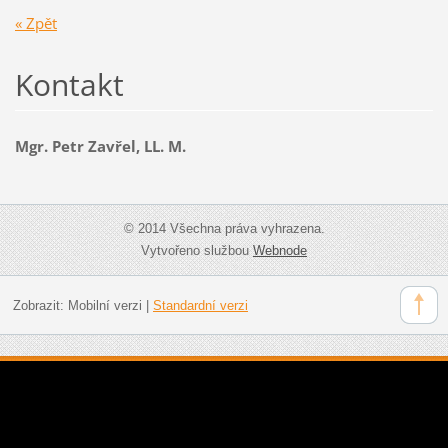
« Zpět
Kontakt
Mgr. Petr Zavřel, LL. M.
© 2014 Všechna práva vyhrazena.
Vytvořeno službou
Webnode
Zobrazit:
Mobilní verzi
|
Standardní verzi