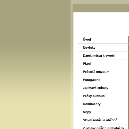
Úvod
Novinky
Dárek městu k výročí
Přání
Pečecké muzeum
Fotogalerie
Zajímavé snímky
Pečky budoucí
Dokumenty
Mapy
Slavní rodáci a občané
Z plotny našich prababiček