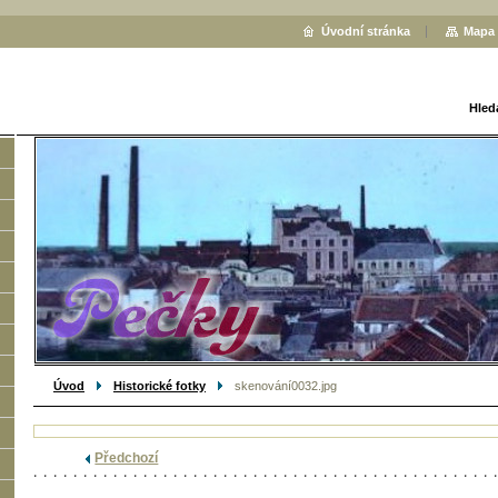
Úvodní stránka
Mapa 
Hled
Úvod
Historické fotky
skenování0032.jpg
Předchozí