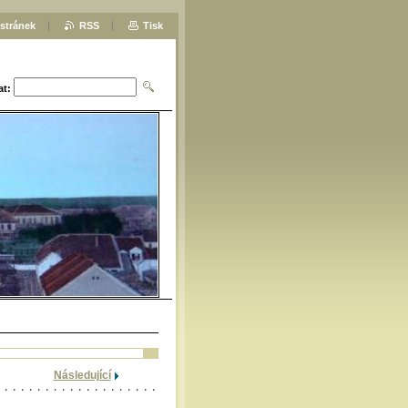
stránek
RSS
Tisk
at:
Následující