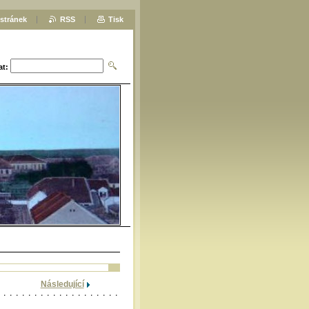
stránek
RSS
Tisk
at:
Následující