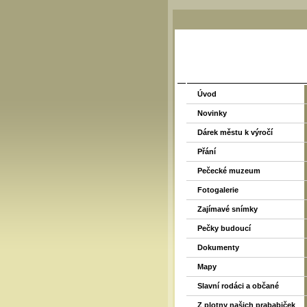
Úvod
Novinky
Dárek městu k výročí
Přání
Pečecké muzeum
Fotogalerie
Zajímavé snímky
Pečky budoucí
Dokumenty
Mapy
Slavní rodáci a občané
Z plotny našich prababiček