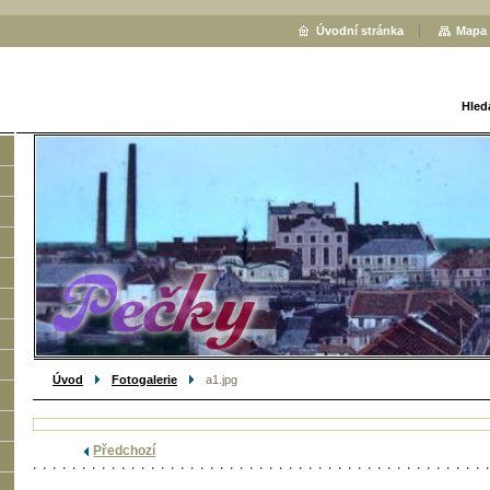
Úvodní stránka
Mapa 
Hled
Úvod
Fotogalerie
a1.jpg
Předchozí